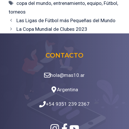
Etiquetas
copa del mundo
,
entrenamiento
,
equipo
,
Fútbol
,
torneos
Las Ligas de Fútbol más Pequeñas del Mundo
La Copa Mundial de Clubes 2023
CONTACTO
hola@mas10.ar
Argentina
+54 9351 239 2367