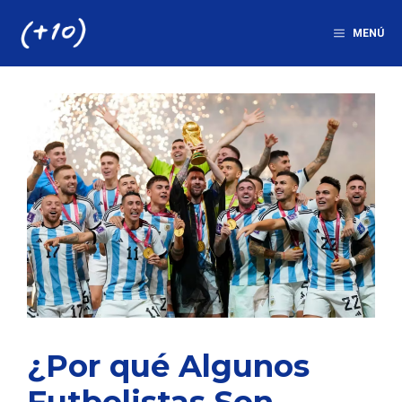
Saltar
al
MENÚ
contenido
¿Por qué Algunos
Futbolistas Son