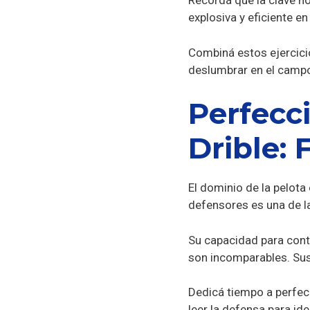
Recordá que la clave no
explosiva y eficiente en
Combiná estos ejercici
deslumbrar en el campo
Perfecc
Drible: 
El dominio de la pelota 
defensores es una de l
Su capacidad para contr
son incomparables. Sus 
Dedicá tiempo a perfecc
leer la defensa para id