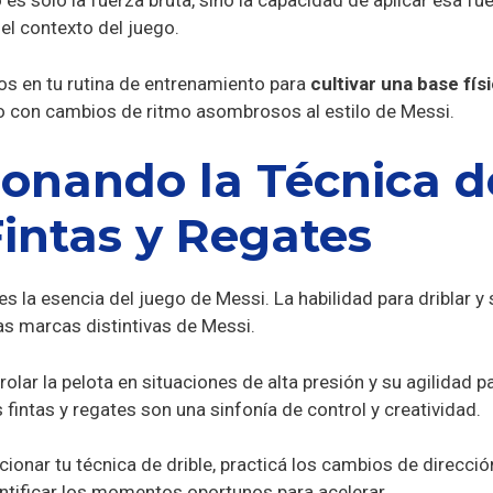
 es solo la fuerza bruta, sino la capacidad de aplicar esa f
 el contexto del juego.
os en tu rutina de entrenamiento para
cultivar una base fís
 con cambios de ritmo asombrosos al estilo de Messi.
ionando la Técnica d
Fintas y Regates
es la esencia del juego de Messi. La habilidad para driblar y 
as marcas distintivas de Messi.
olar la pelota en situaciones de alta presión y su agilidad 
fintas y regates son una sinfonía de control y creatividad.
ionar tu técnica de drible, practicá los cambios de direcció
entificar los momentos oportunos para acelerar.