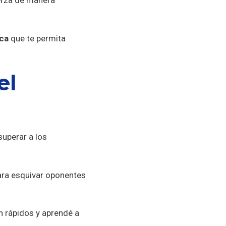
uerza de manera
ica
que te permita
el
superar a los
para esquivar oponentes
n rápidos y aprendé a