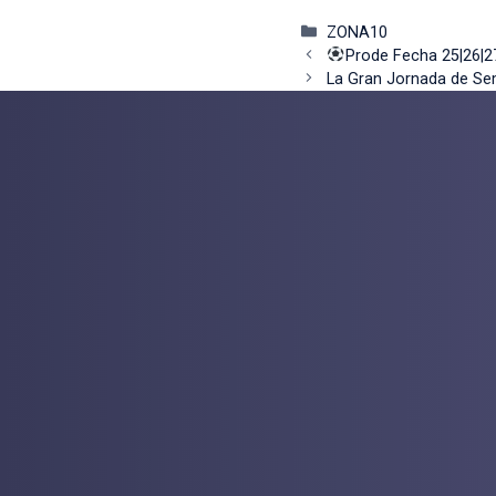
Categorías
ZONA10
Prode Fecha 25|26|2
La Gran Jornada de Sem