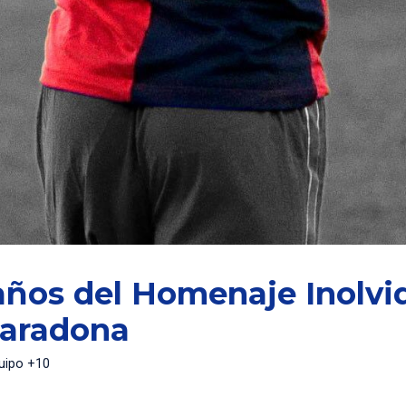
años del Homenaje Inolvi
Maradona
uipo +10