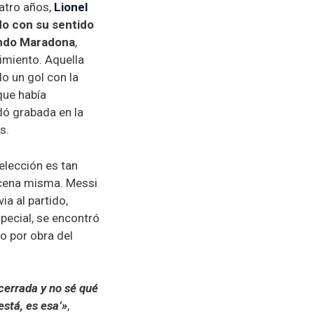
atro años,
Lionel
o con su sentido
ndo Maradona
,
imiento. Aquella
o un gol con la
que había
dó grabada en la
s.
 elección es tan
cena misma. Messi
ia al partido,
pecial, se encontró
o por obra del
cerrada y no sé qué
está, es esa’»
,