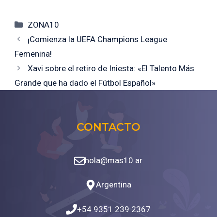
Categorías
ZONA10
¡Comienza la UEFA Champions League
Femenina!
Xavi sobre el retiro de Iniesta: «El Talento Más
Grande que ha dado el Fútbol Español»
CONTACTO
hola@mas10.ar
Argentina
+54 9351 239 2367