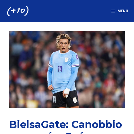
Saltar
al
MENÚ
contenido
BielsaGate: Canobbio