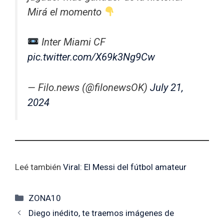
Mirá el momento
Inter Miami CF
pic.twitter.com/X69k3Ng9Cw
— Filo.news (@filonewsOK)
July 21,
2024
Leé también
Viral: El Messi del fútbol amateur
Categorías
ZONA10
Diego inédito, te traemos imágenes de