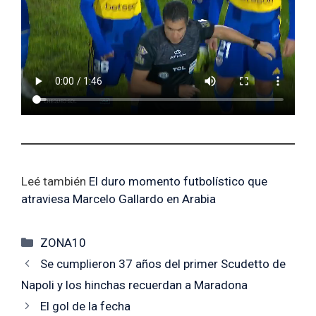
Leé también
El duro momento futbolístico que
atraviesa Marcelo Gallardo en Arabia
Categorías
ZONA10
Se cumplieron 37 años del primer Scudetto de
Napoli y los hinchas recuerdan a Maradona
El gol de la fecha