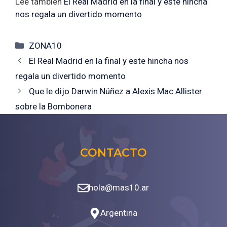
Leé también
El Real Madrid en la final y este hincha
nos regala un divertido momento
Categorías
ZONA10
El Real Madrid en la final y este hincha nos
regala un divertido momento
Que le dijo Darwin Núñez a Alexis Mac Allister
sobre la Bombonera
CONTACTO
hola@mas10.ar
Argentina