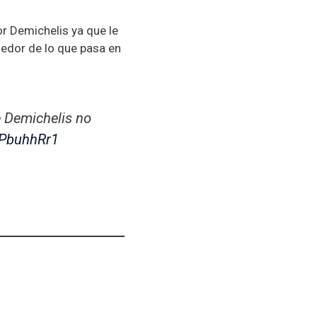
r Demichelis ya que le
edor de lo que pasa en
e Demichelis no
3PbuhhRr1