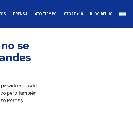
EOS
PRENSA
4TO TIEMPO
STORE +10
BLOG DEL 10
 no se
randes
 pasado y desde
ico pero también
nzo Pérez y