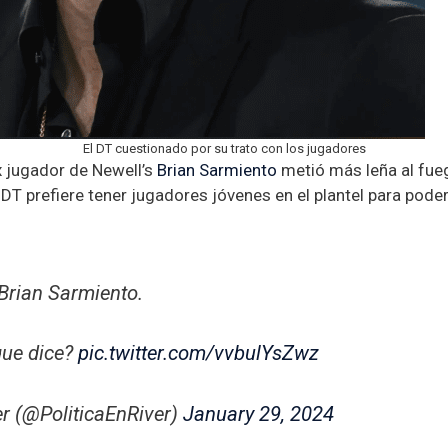
El DT cuestionado por su trato con los jugadores
x jugador de Newell’s
Brian Sarmiento
metió más leña al fueg
DT prefiere tener jugadores jóvenes en el plantel para pode
Brian Sarmiento.
que dice?
pic.twitter.com/vvbulYsZwz
er (@PoliticaEnRiver)
January 29, 2024